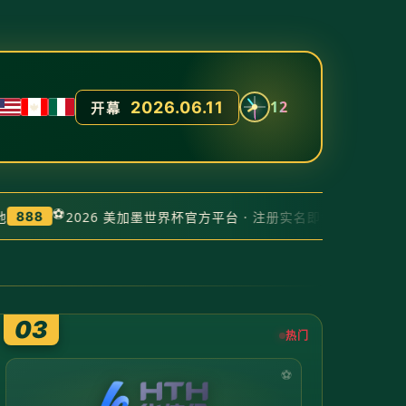
12
2026.06.11
开幕
⚽
🏆
2026 美加墨世界杯官方平台 · 注册实名即领
竞猜专
888
28
03
热门